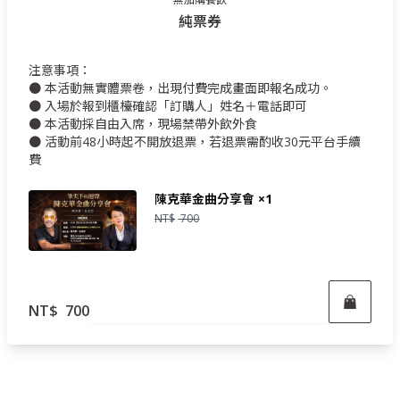
純票券
注意事項：
● 本活動無實體票卷，出現付費完成畫面即報名成功。
● 入場於報到櫃檯確認「訂購人」姓名＋電話即可
● 本活動採自由入席，現場禁帶外飲外食
● 活動前48小時起不開放退票，若退票需酌收30元平台手續
費
陳克華金曲分享會
×1
NT$
700
立即報名
NT$
700