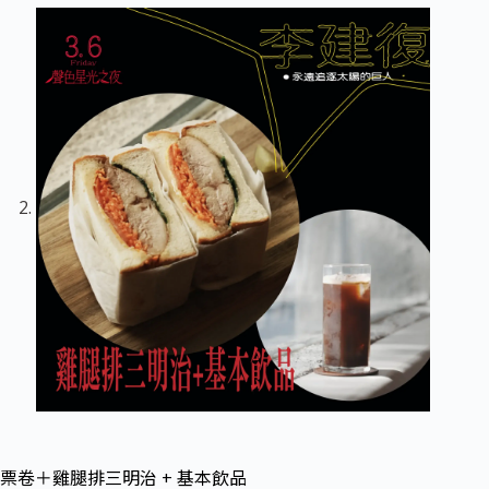
票卷＋雞腿排三明治 + 基本飲品